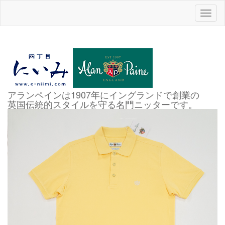
Toggl
naviga
アランペインは1907年にイングランドで創業の
英国伝統的スタイルを守る名門ニッターです。