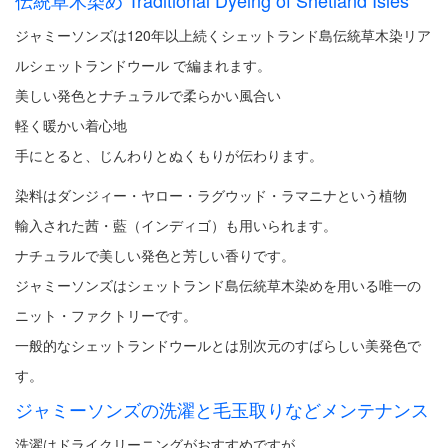
伝統草木染め Traditional Dyeing of Shetland Isles
ジャミーソンズは120年以上続くシェットランド島伝統草木染リア
ルシェットランドウール で編まれます。
美しい発色とナチュラルで柔らかい風合い
軽く暖かい着心地
手にとると、じんわりとぬくもりが伝わります。
染料はダンジィー・ヤロー・ラグウッド・ラマニナという植物
輸入された茜・藍（インディゴ）も用いられます。
ナチュラルで美しい発色と芳しい香りです。
ジャミーソンズはシェットランド島伝統草木染めを用いる唯一の
ニット・ファクトリーです。
一般的なシェットランドウールとは別次元のすばらしい美発色で
す。
ジャミーソンズの洗濯と毛玉取りなどメンテナンス
洗濯はドライクリーニングがおすすめですが