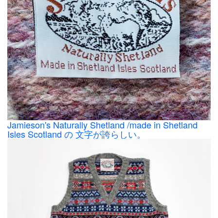
Jamieson's Naturally Shetland /made in Shetland
Isles Scotland の 文字が誇らしい。