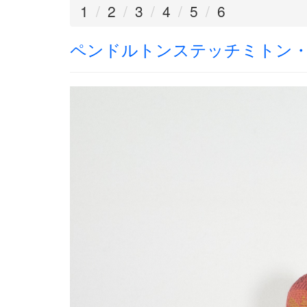
1
2
3
4
5
6
ペンドルトンステッチミトン