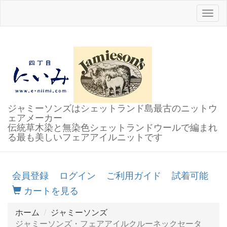
Toggl
naviga
ジャミーソンズはシェットランド島最古のニットウ
ェアメーカー
伝統草木染と無染色シェットランドウールで編まれ
る最も美しいフェアアイルニットです
会員登録
ログイン
ご利用ガイド
試着可能
カートを見る
ホーム
ジャミーソンズ
ジャミーソンズ・フェアアイルクルーネックセータ